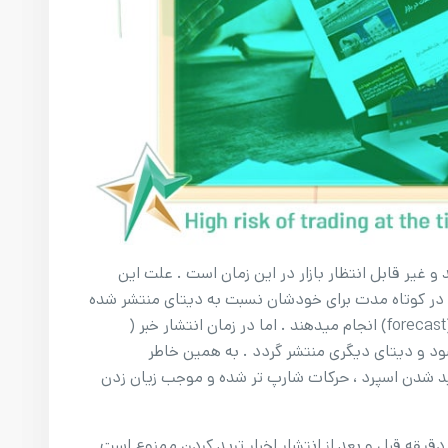
 غیر قابل انتظار بازار در این زمان است . علت این
در کوتاه مدت برای خودشان نسبت به دیتای منتشر شده
در ماه قبل (Previous) و دیتای پیش بینی شده (forecast) انجام میدهند . اما در زمان انتشار خبر (
ه نشود و دیتای دیگری منتشر گردد . به همین خاطر
ید شدن اسپرد ، حرکات شارپ تر شده و موجب زیان زدن
ر معاملات پراپ فرم به دلیل نوسانات شدید ۲ دقیقه قبل و بعد از انتشار اخبار ترید کردن ممنوع است