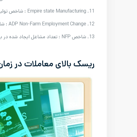
11. Empire state Manufacturing : شاخص تولید در منطقه نیویورک
12. ADP Non-Farm Employment Change : شاخص تغییرات اشتغال بخش خصوصی و غیر کشاورزی
13. شاخص NFP : تعداد مشاغل ایجاد شده در بخش غیر کشاورزی
ریسک بالای معاملات در زمان 