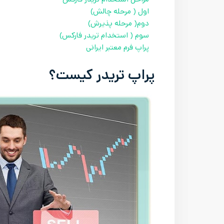
اول ( مرحله چالش)
دوم( مرحله پذیرش)
سوم ( استخدام تریدر فارکس)
پراپ فرم معتبر ایرانی
پراپ تریدر کیست؟