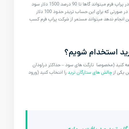
اما همین تریدر در صورت کسب سود 15 درصدی در پراپ فرم میتواند گاها تا 90 درصد 1500 دلار سود
کسب شده را برداشت کند (1350 دلار سود تریدر) در صورتی که برای این حساب تریدر حدود 100 دلار
ین انجام ندهد میتواند مستمر از شرکت پراپ فرم کسب
ترید استخدام شویم؟
عه کنید (مخصوصا تارگت های سود – حداکثر دراودان
س یکی از
چالش های ستارگان ترید
را انتخاب کنید (ورود