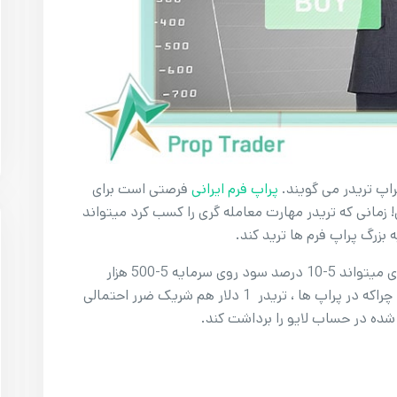
راپ تریدر می گویند.
پراپ فرم ایرانی
فرصتی است برای
زمانی که تریدر مهارت معامله گری را کسب کرد میتواند
بزرگ پراپ فرم ها ترید کند.
و به جای 5-10درصد سود روی سرمایه 1000 دلاری میتواند 5-10 درصد سود روی سرمایه 5-500 هزار
دلاری کسب کند و هرگز نگران اصل سرمایه نباشد ، چراکه در پراپ ها ، تریدر 1 دلار هم شریک ضرر احتمالی